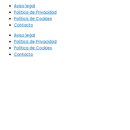
Aviso legal
Política de Privacidad
Política de Cookies
Contacto
Aviso legal
Política de Privacidad
Política de Cookies
Contacto
Utilizamos cookies propias y de terceros para analizar nuestros
servicios y mostrarte publicidad relacionada con tus
preferencias, en base a un perfil elaborado a partir de tus
hábitos de navegación (por ejemplo, páginas visitadas). Si
continúas navegando, consideraremos que aceptas su uso.
Configurar cookies
ACEPTO
Cerrar