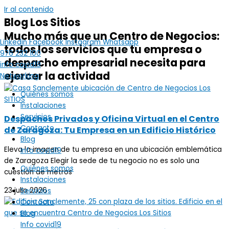
Ir al contenido
Blog Los Sitios
Mucho más que un Centro de Negocios:
Linkedin
Facebook
Instagram
Whatsapp
todos los servicios que tu empresa o
976 232 100
despacho empresarial necesita para
info covid19
ejercer la actividad
Networking
Quiénes somos
Instalaciones
Servicios
Despachos Privados y Oficina Virtual en el Centro
Contacto
de Zaragoza: Tu Empresa en un Edificio Histórico
Blog
Eleva la imagen de tu empresa en una ubicación emblemática
Info covid19
de Zaragoza Elegir la sede de tu negocio no es solo una
Quiénes somos
cuestión de metros
Instalaciones
23 julio 2026
Servicios
Contacto
Blog
Info covid19