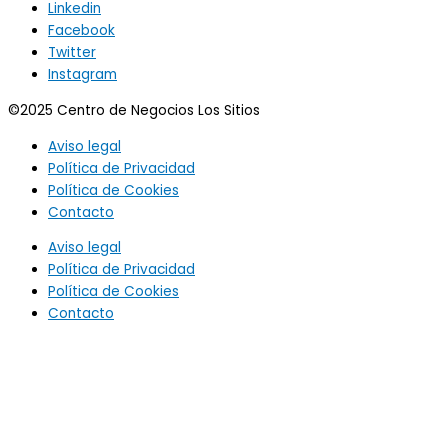
Linkedin
Facebook
Twitter
Instagram
©2025 Centro de Negocios Los Sitios
Aviso legal
Política de Privacidad
Política de Cookies
Contacto
Aviso legal
Política de Privacidad
Política de Cookies
Contacto
Utilizamos cookies propias y de terceros para analizar nuestros
servicios y mostrarte publicidad relacionada con tus
preferencias, en base a un perfil elaborado a partir de tus
hábitos de navegación (por ejemplo, páginas visitadas). Si
continúas navegando, consideraremos que aceptas su uso.