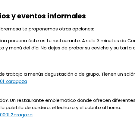
os y eventos informales
sobremesa te proponemos otras opciones:
cina peruana éste es tu restaurante. A solo 3 minutos de Ce
a y menú del día. No dejes de probar su ceviche y su tarta 
 trabajo a menús degustación o de grupo. Tienen un salón
001 Zaragoza
da?. Un restaurante emblemático donde ofrecen diferente
a paletilla de cordero, el lechazo y el cabrito al horno.
50001 Zaragoza