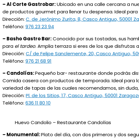
– Al Corte Gastrobar:
Ubicado en una calle cercana a nu
de productos gourmet para llenar tu despensa. Ideal para 
Dirección:
C. de Jerónimo Zurita, 8, Casco Antiguo, 50001 
Teléfono:
976 23 23 94
– Basho Gastro Bar:
Conocido por sus tostadas, sus hambur
para
el tardeo
. Amplia terraza si eres de los que disfrutas al 
Dirección:
C/ de Felipe Sanclemente, 20, Casco Antiguo, 5
Teléfono:
976 21 68 91
– Candolías:
Pequeño bar- restaurante donde podrás disfrut
Comida casera con productos de temporada. Ideal para lo
variedad de tapas de las cuales recomendamos, sin duda, 
Dirección:
Pl. de los Sitios, 17, Casco Antiguo, 50001 Zaragoz
Teléfono:
636 11 80 10
Huevo Candolio – Restaurante Candolías
– Monumental:
Plato del día, con dos primeros y dos segu