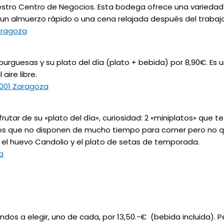
estro Centro de Negocios. Esta bodega ofrece una variedad
un almuerzo rápido o una cena relajada después del trabajo
Zaragoza
guesas y su plato del día (plato + bebida) por 8,90€. Es un
aire libre.
0001 Zaragoza
ar de su «plato del día», curiosidad: 2 «miniplatos» que te 
s que no disponen de mucho tiempo para comer pero no quie
el huevo Candolio y el plato de setas de temporada.
a
ndos a elegir, uno de cada, por 13,50.-€ (bebida incluida).