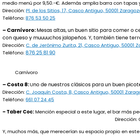
medio menú por 9,50.-€. Además amplia barra con tapas y r
Dirección:
Pl. de los Sitios, 17, Casco Antiguo, 50001 Zaragoz
Teléfono:
876 53 50 25
– Carnívoro:
Mesas altas, un buen sitio para comer o ce
con queso y muuuuchos jalapeños. Y, también tiene terr
Dirección:
C. de Jerónimo Zurita, 21, Casco Antiguo, 50001 
876 25 81 90
Teléfono:
Carnívoro
– Costa 8:
no de nuestros clásicos para un buen picot
U
Dirección:
C. Joaquín Costa, 8, Casco Antiguo, 50001 Zara
Teléfono:
661 07 24 45
– Taber Coc:
Mención especial a este lugar, el bar 
Dirección: C. Joaquín 
Y, muchos más, que merecerían su espacio propio en este