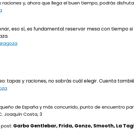
aciones y, ahora que llega el buen tiempo, podrás disfruta
a
nar, eso sí, es fundamental reservar mesa con tiempo si q
aza.
Zaragoza
eo: tapas y raciones, no sabrás cuál elegir. Cuenta tambi
goza
más pequeño de España y más concurrido, punto de en
Costa, 3
Garbo Gentlebar, Frida, Gonzo, Smooth, La Tagl
 post: