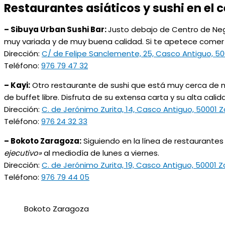
Restaurantes asiáticos y sushi en el 
– Sibuya Urban Sushi Bar:
Justo debajo de Centro de Nego
muy variada y de muy buena calidad. Si te apetece comer al
Dirección:
C/ de Felipe Sanclemente, 25, Casco Antiguo, 5
Teléfono:
976 79 47 32
– Kayi:
Otro restaurante de sushi que está muy cerca de n
de buffet libre. Disfruta de su extensa carta y su alta calid
Dirección:
C. de Jerónimo Zurita, 14, Casco Antiguo, 50001 
Teléfono:
976 24 32 33
– Bokoto Zaragoza:
Siguiendo en la línea de restaurantes
ejecutivo»
al mediodía de lunes a viernes.
Dirección:
C. de Jerónimo Zurita, 19, Casco Antiguo, 50001 
Teléfono:
976 79 44 05
Bokoto Zaragoza